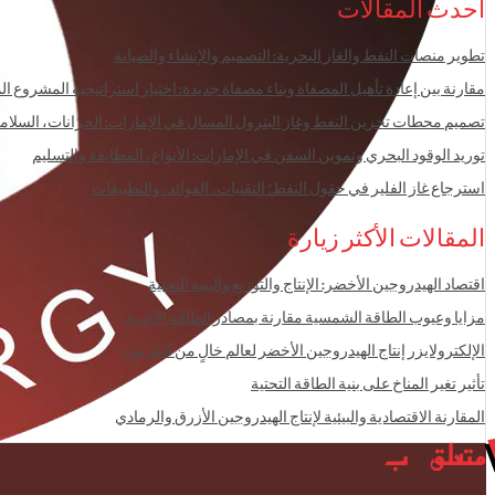
أحدث المقالات
تطوير منصات النفط والغاز البحرية: التصميم والإنشاء والصيانة
مقارنة بين إعادة تأهيل المصفاة وبناء مصفاة جديدة: اختيار استراتيجية المشروع ال
تصميم محطات تخزين النفط وغاز البترول المسال في الإمارات: الخزانات، السلام
توريد الوقود البحري وتموين السفن في الإمارات: الأنواع، المطابقة والتسليم
استرجاع غاز الفلير في حقول النفط؛ التقنيات، الفوائد، والتطبيقات
المقالات الأكثر زيارة
اقتصاد الهيدروجين الأخضر: الإنتاج والتوزيع والبنية التحتية
مزايا وعيوب الطاقة الشمسية مقارنة بمصادر الطاقة الأخرى
الإلكترولايزر إنتاج الهيدروجين الأخضر لعالم خالٍ من الكربون
تأثير تغير المناخ على بنية الطاقة التحتية
المقارنة الاقتصادية والبيئية لإنتاج الهيدروجين الأزرق والرمادي
متعلق ب