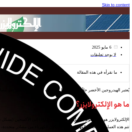
Skip to content
الإلكترولايز
6 مايو 2025
لا يوجد تعليقات
ما نقرأه في هذه المقالة
يُعتبر الهيدروجين الأخضر حلاً رئيسيًا لتقليل انبعاثات الكربون والانتقال نحو م
ما هو الإلكترولايزر؟
الإلكترولايزر هو جهاز يقوم بتحليل جزيئات الماء (H₂O) إلى الأكسجين (بشكل غازي) والهيدروجين (بشكل غازي) عبر عملية التحليل الكهربائي.
تتم هذه العملية باستخدام الكهرباء، وعندما تكون الكهرباء من مصادر متجددة،