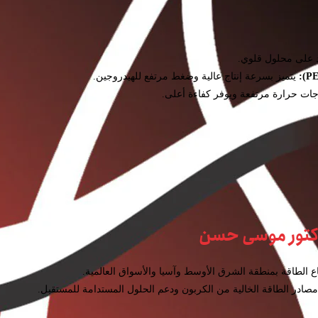
مد على محلول قلوي.
يتميز بسرعة إنتاج عالية وضغط مرتفع للهيدروجين.
ات حرارة مرتفعة ويوفر كفاءة أعلى.
لدكتور موسى حسن
اع الطاقة بمنطقة الشرق الأوسط وآسيا والأسواق العالمية.
 مصادر الطاقة الخالية من الكربون ودعم الحلول المستدامة للمستقبل.