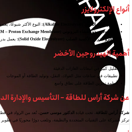
أنواع الإلكترولايزر
الإلكترولايزر القلوي (Alkaline Electrolyzer):
النوع الأكثر شيوعًا، يعت
الإلكترولايزر ذو الغشاء البروتوني (PEM – Proton Exchange Membrane):
الإلكترولايزر ذو الأكسيد الصلب (Solid Oxide Electrolyzer):
يعمل بدرج
أهمية الهيدروجين الأخضر
تقليل كبير في انبعاثات الغازات الدفيئة
تطبيقات في صناعات مثل الفولاذ، النقل، وتوليد الطاقة أو الموجات
أنظمة تخزين الطاقة على نطاق واسع
عن شركة أراس للطاقة – التأسيس والإدارة ا
شركة أراس للطاقة
، تحت قيادة
الدكتور موسى حسن
، تُعد من الرواد في قط
تركز الشركة على التقنيات المتجددة والنظيفة، وتلعب دورًا محوريًا في تطوير