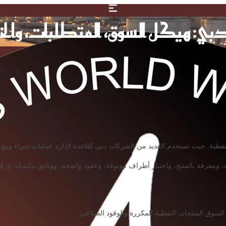
دبي: هيكل السوق، المتطلبات، وال
 النفطية. حيث تستخدم العديد من الشركات دبي كقاعدة لإدارة عمليات شراء وبيع 
ومعرفة بالمنتج، واختيار أطراف موثوقة، وعقود واضحة، ووثائق مكتملة، ورقابة
لسوق المنتجات النفطية المكررة والوقود الصناعي.