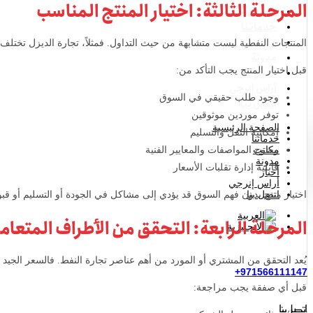
المرحلة الثالثة: اختيار المنتج المناسب
الصفحة الرئيسية
خدماتنا
مكاتب
المنتجات النفطية ليست متشابهة من حيث التداول. فمثلاً، تجارة الديزل تختل
مدونة
قبل اختيار المنتج يجب التأكد من:
أخبار
أراس إنرجي
وجود طلب حقيقي في السوق
اتصل بنا
توفر موردين موثوقين
الصفحة الرئيسية
إمكانية النقل والتسليم
خدماتنا
مكاتب
وضوح المواصفات والمعايير الفنية
مدونة
قابلية إدارة تقلبات الأسعار
أخبار
أراس إنرجي
اتصل بنا
اختيار منتج بدون فهم السوق قد يؤدي إلى مشاكل في الجودة أو التسليم أو قب
المرحلة الرابعة: التحقق من الأطراف المتعام
يُعد التحقق من المشتري أو المورد من أهم عناصر تجارة النفط. فالسعر الجيد ل
971566111147+
قبل أي صفقة يجب مراجعة:
اتصل بنا