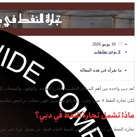
Skip
to
تجارة النفط في 
content
10 يونيو 2026
لا يوجد تعليقات
ما نقرأه في هذه المقالة
تُعد دبي واحدة من أهم المراكز الإقليمية لتجارة الطاقة، والوقود، والمنتجات
لكن تجارة النفط لا تعني مجرد ربط بائع بمشتري. فهي تتطلب تراخيص مناسبة، 
ماذا تشمل تجارة النفط في دبي؟
تجارة النفط في دبي لا تقتصر على النفط الخام فقط، بل يشمل جزء كبير من ا